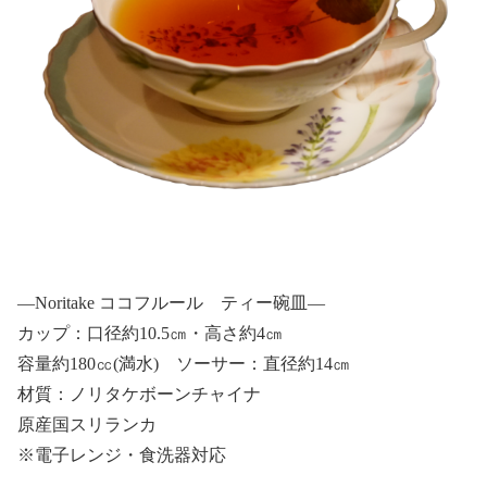
—Noritake ココフルール ティー碗皿—
カップ：口径約10.5㎝・高さ約4㎝
容量約180㏄(満水) ソーサー：直径約14㎝
材質：ノリタケボーンチャイナ
原産国スリランカ
※電子レンジ・食洗器対応