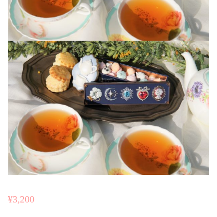
¥
3,200