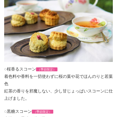
◌桜香るスコーン
（季節限定）
着色料や香料を一切使わずに桜の葉や花で
ほんのりと若葉
色
紅茶の香りを邪魔しない、少し甘じょっぱいスコーンに仕
上げました。
◌黒糖スコーン
（季節限定）