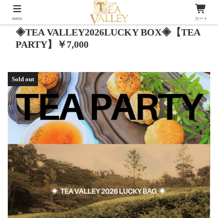
menu
カート
◈TEA VALLEY2026LUCKY BOX◈【TEA
PARTY】￥7,000
Sold out