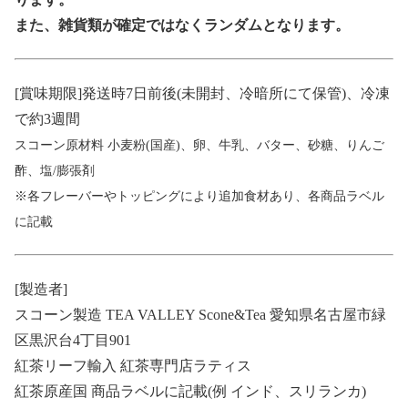
また、雑貨類が確定ではなくランダムとなります。
[賞味期限]
発送時7日前後(未開封、冷暗所にて保管)、
冷凍
で約3週間
スコーン原材料 小麦粉(国産)、卵、牛乳、バター、砂糖、りんご
酢、塩/膨張剤
※各フレーバーやトッピングにより追加食材あり、各商品ラベル
に記載
[製造者]
スコーン製造 TEA VALLEY
Scone&Tea
愛知県名古屋市緑
区黒沢台4丁目901
紅茶リーフ輸入
紅茶専門店ラティス
紅茶原産国 商品ラベルに記載(例 インド、スリランカ)