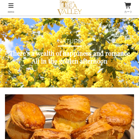
menu
カート
NATURE
There's a wealth of happiness and romance
All in the golden afternoon